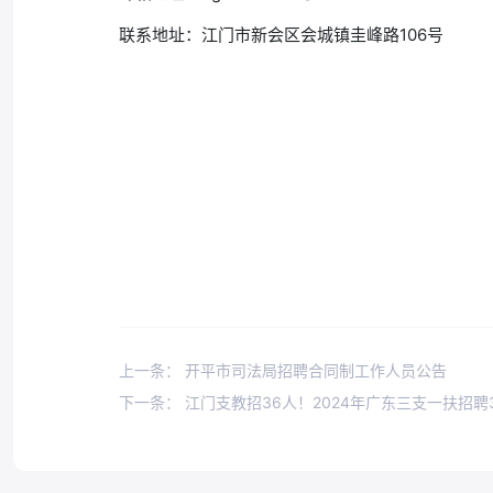
联系地址：江门市新会区会城镇圭峰路106号
上一条： 开平市司法局招聘合同制工作人员公告
下一条： 江门支教招36人！2024年广东三支一扶招聘30