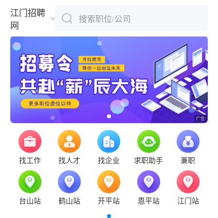
江门招聘
搜索职位/公司
下拉刷新
网
找工作
找人才
找企业
求职助手
兼职
台山站
鹤山站
开平站
恩平站
江门站