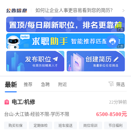
个人找工作流程，必看！简历通过，找到
江门好工作！
如何让企业人事更容易看到您的简历？
关于招聘企业上传营业执照公告
最新
推荐
急聘
附近
筛选
电工/机修
22分钟前
6500-8500元
台山-大江镇
-经验不限
-学历不限
购买社保
定期体检
班车接送
岗位培训
节日福利