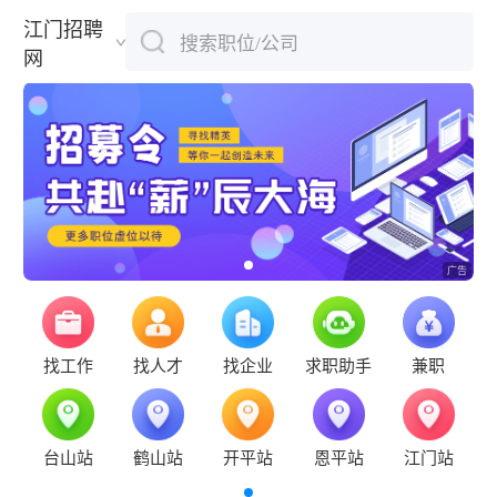
江门招聘
搜索职位/公司
下拉刷新
网
找工作
找人才
找企业
求职助手
兼职
台山站
鹤山站
开平站
恩平站
江门站