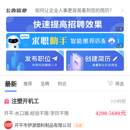
个人找工作流程，必看！简历通过，找到
江门好工作！
如何让企业人事更容易看到您的简历？
关于招聘企业上传营业执照公告
最新
推荐
急聘
附近
筛选
注塑开机工
2小时前
4200-5600元
开平-水口镇
-经验不限
-学历不限
开平市伊源塑料制品有限公司
认证