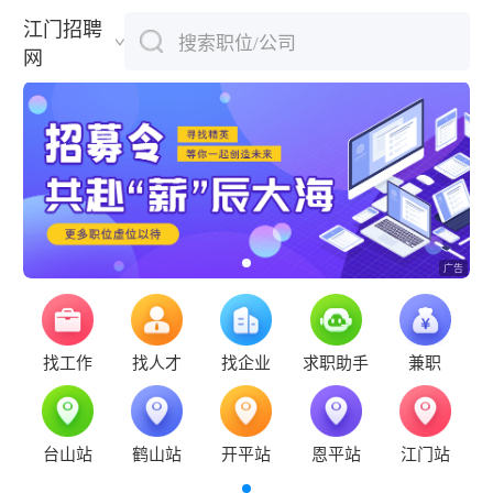
江门招聘
搜索职位/公司
下拉刷新
网
找工作
找人才
找企业
求职助手
兼职
台山站
鹤山站
开平站
恩平站
江门站