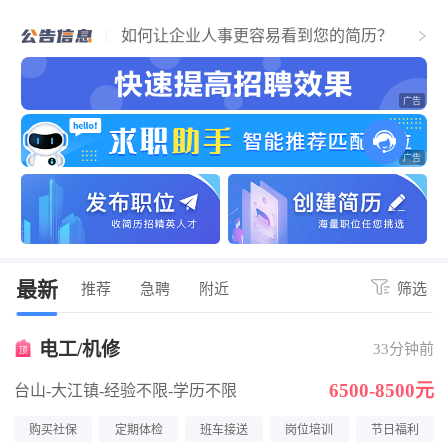
个人找工作流程，必看！简历通过，找到
江门好工作！
如何让企业人事更容易看到您的简历？
关于招聘企业上传营业执照公告
最新
推荐
急聘
附近
筛选
电工/机修
33分钟前
6500-8500元
台山-大江镇
-经验不限
-学历不限
购买社保
定期体检
班车接送
岗位培训
节日福利