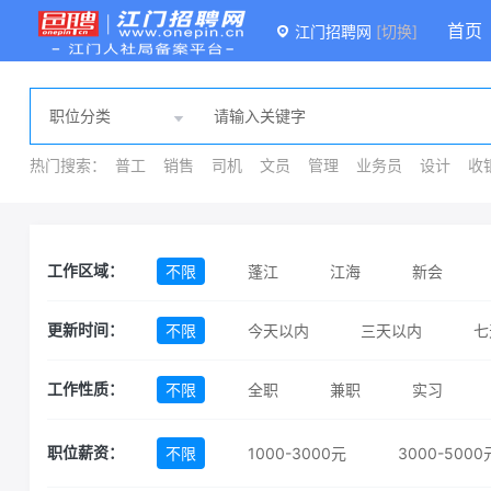
首页
江门招聘网
[切换]
热门搜索：
普工
销售
司机
文员
管理
业务员
设计
收
不限
蓬江
江海
新会
工作区域：
不限
今天以内
三天以内
七
更新时间：
不限
全职
兼职
实习
工作性质：
不限
1000-3000元
3000-5000
职位薪资：