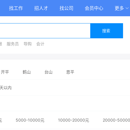
找工作
招人才
找公司
会员中心
更多
搜索
银
服务员
导购
会计
开平
鹤山
台山
恩平
天以内
元
5000-10000元
10000-20000元
20000-5000