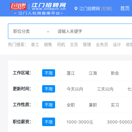
首页
江门招聘网
[切换]
热门搜索：
普工
销售
司机
文员
管理
业务员
设计
收
不限
蓬江
江海
新会
工作区域：
不限
今天以内
三天以内
七
更新时间：
不限
全职
兼职
实习
工作性质：
不限
1000-3000元
3000-5000
职位薪资：