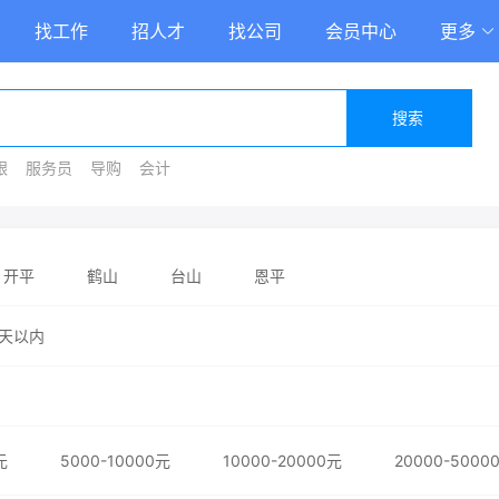
找工作
招人才
找公司
会员中心
更多
搜索
银
服务员
导购
会计
开平
鹤山
台山
恩平
天以内
元
5000-10000元
10000-20000元
20000-5000