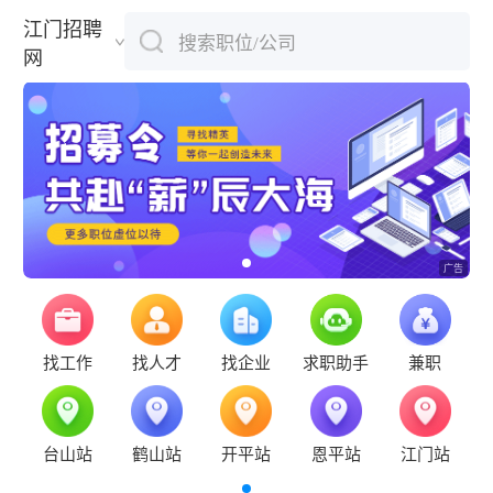
江门招聘
搜索职位/公司
下拉刷新
网
找工作
找人才
找企业
求职助手
兼职
台山站
鹤山站
开平站
恩平站
江门站